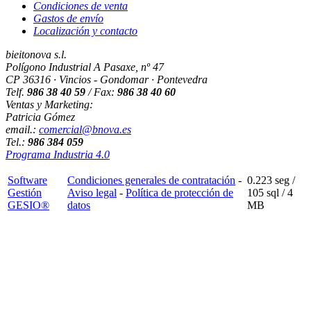
Condiciones de venta
Gastos de envío
Localización y contacto
bieitonova s.l.
Polígono Industrial A Pasaxe, nº 47
CP 36316 · Vincios - Gondomar · Pontevedra
Telf.
986 38 40 59
/ Fax:
986 38 40 60
Ventas y Marketing:
Patricia Gómez
email.:
comercial@bnova.es
Tel.:
986 384 059
Programa Industria 4.0
Software
Condiciones generales de contratación
-
0.223 seg /
Gestión
Aviso legal
-
Política de protección de
105 sql
/ 4
GESIO®
datos
MB