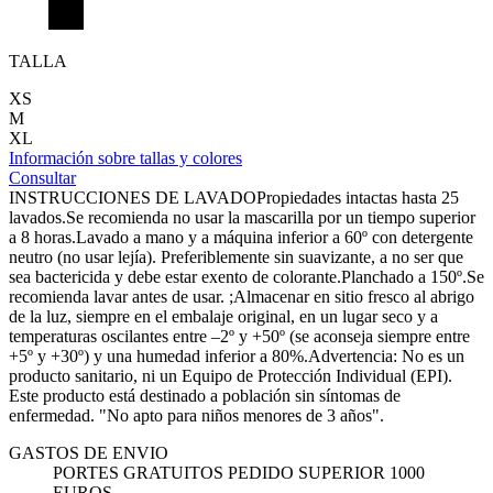
TALLA
XS
M
XL
Información sobre tallas y colores
Consultar
INSTRUCCIONES DE LAVADOPropiedades intactas hasta 25
lavados.Se recomienda no usar la mascarilla por un tiempo superior
a 8 horas.Lavado a mano y a máquina inferior a 60º con detergente
neutro (no usar lejía). Preferiblemente sin suavizante, a no ser que
sea bactericida y debe estar exento de colorante.Planchado a 150º.Se
recomienda lavar antes de usar. ;Almacenar en sitio fresco al abrigo
de la luz, siempre en el embalaje original, en un lugar seco y a
temperaturas oscilantes entre –2º y +50º (se aconseja siempre entre
+5º y +30º) y una humedad inferior a 80%.Advertencia: No es un
producto sanitario, ni un Equipo de Protección Individual (EPI).
Este producto está destinado a población sin síntomas de
enfermedad. "No apto para niños menores de 3 años".
GASTOS DE ENVIO
PORTES GRATUITOS PEDIDO SUPERIOR 1000
EUROS