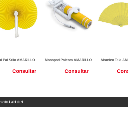
ai Pai Stilo AMARILLO
Monopod Paicom AMARILLO
Abanico Tela A
Consultar
Consultar
Cons
rando
1
al
4
de
4