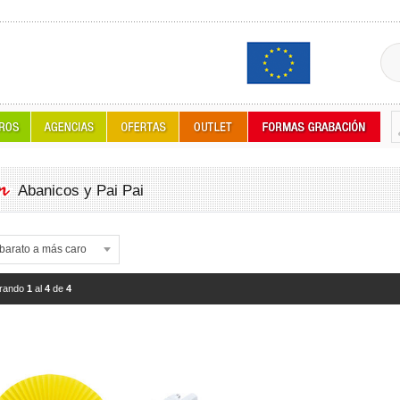
Abanicos y Pai Pai
rando
1
al
4
de
4