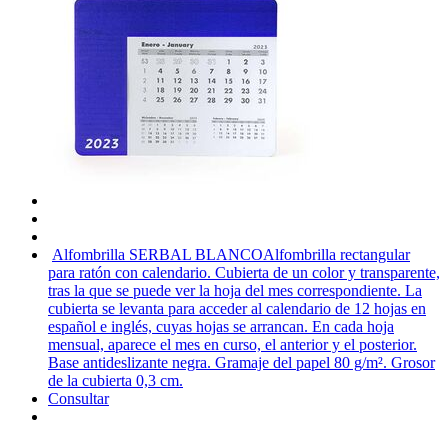
Alfombrilla SERBAL BLANCO
Alfombrilla rectangular
para ratón con calendario. Cubierta de un color y transparente,
tras la que se puede ver la hoja del mes correspondiente. La
cubierta se levanta para acceder al calendario de 12 hojas en
español e inglés, cuyas hojas se arrancan. En cada hoja
mensual, aparece el mes en curso, el anterior y el posterior.
Base antideslizante negra. Gramaje del papel 80 g/m². Grosor
de la cubierta 0,3 cm.
Consultar