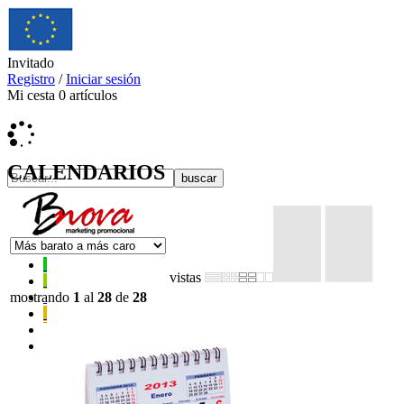
Invitado
Registro
/
Iniciar sesión
Mi cesta
0
artículos
CALENDARIOS
vistas
mostrando
1
al
28
de
28