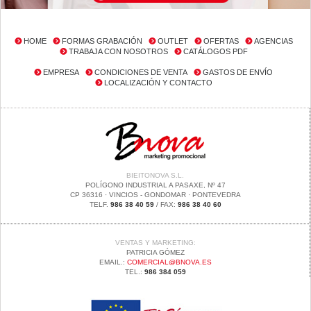
HOME
FORMAS GRABACIÓN
OUTLET
OFERTAS
AGENCIAS
TRABAJA CON NOSOTROS
CATÁLOGOS PDF
EMPRESA
CONDICIONES DE VENTA
GASTOS DE ENVÍO
LOCALIZACIÓN Y CONTACTO
BIEITONOVA S.L.
POLÍGONO INDUSTRIAL A PASAXE, Nº 47
CP 36316 · VINCIOS - GONDOMAR · PONTEVEDRA
TELF.
986 38 40 59
/ FAX:
986 38 40 60
VENTAS Y MARKETING:
PATRICIA GÓMEZ
EMAIL.:
COMERCIAL@BNOVA.ES
TEL.:
986 384 059