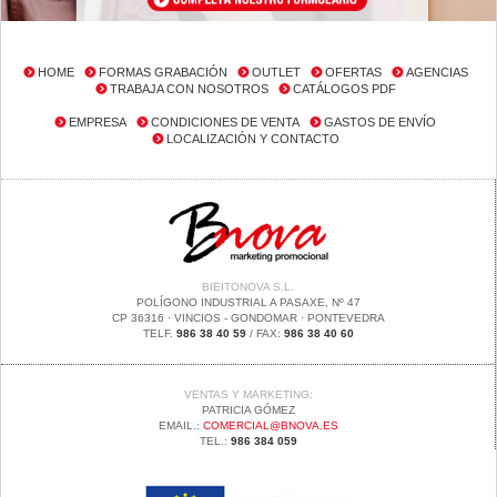
HOME
FORMAS GRABACIÓN
OUTLET
OFERTAS
AGENCIAS
TRABAJA CON NOSOTROS
CATÁLOGOS PDF
EMPRESA
CONDICIONES DE VENTA
GASTOS DE ENVÍO
LOCALIZACIÓN Y CONTACTO
BIEITONOVA S.L.
POLÍGONO INDUSTRIAL A PASAXE, Nº 47
CP 36316 · VINCIOS - GONDOMAR · PONTEVEDRA
TELF.
986 38 40 59
/ FAX:
986 38 40 60
VENTAS Y MARKETING:
PATRICIA GÓMEZ
EMAIL.:
COMERCIAL@BNOVA.ES
TEL.:
986 384 059