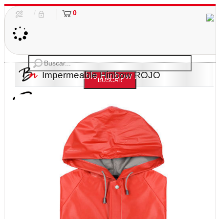
/
0
Impermeable Hinbow ROJO