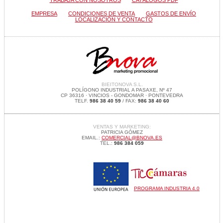
TRABAJA CON NOSOTROS
CATÁLOGOS PDF
EMPRESA
CONDICIONES DE VENTA
GASTOS DE ENVÍO
LOCALIZACIÓN Y CONTACTO
BIEITONOVA S.L.
POLÍGONO INDUSTRIAL A PASAXE, Nº 47
CP 36316 · VINCIOS - GONDOMAR · PONTEVEDRA
TELF.
986 38 40 59
/ FAX:
986 38 40 60
VENTAS Y MARKETING:
PATRICIA GÓMEZ
EMAIL.:
COMERCIAL@BNOVA.ES
TEL.:
986 384 059
PROGRAMA INDUSTRIA 4.0