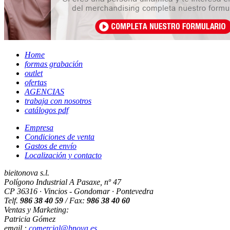
Home
formas grabación
outlet
ofertas
AGENCIAS
trabaja con nosotros
catálogos pdf
Empresa
Condiciones de venta
Gastos de envío
Localización y contacto
bieitonova s.l.
Polígono Industrial A Pasaxe, nº 47
CP 36316 · Vincios - Gondomar · Pontevedra
Telf.
986 38 40 59
/ Fax:
986 38 40 60
Ventas y Marketing:
Patricia Gómez
email.:
comercial@bnova.es