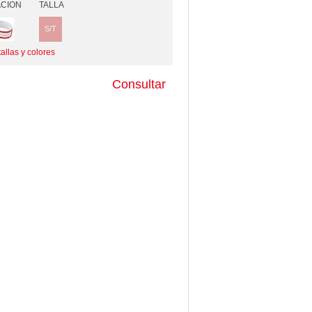
CION
TALLA
S/T
allas y colores
Consultar