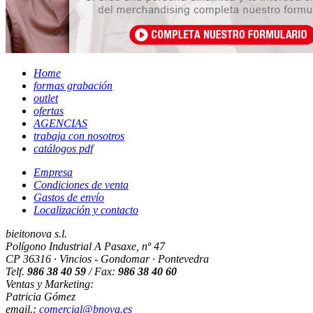
Home
formas grabación
outlet
ofertas
AGENCIAS
trabaja con nosotros
catálogos pdf
Empresa
Condiciones de venta
Gastos de envío
Localización y contacto
bieitonova s.l.
Polígono Industrial A Pasaxe, nº 47
CP 36316 · Vincios - Gondomar · Pontevedra
Telf.
986 38 40 59
/ Fax:
986 38 40 60
Ventas y Marketing:
Patricia Gómez
email.:
comercial@bnova.es