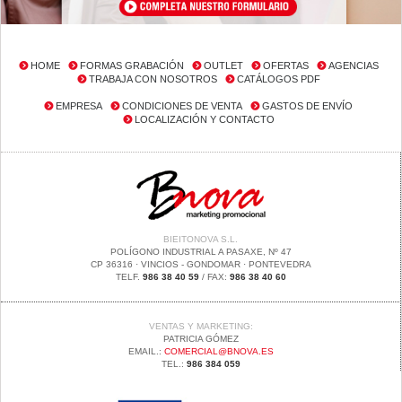
HOME
FORMAS GRABACIÓN
OUTLET
OFERTAS
AGENCIAS
TRABAJA CON NOSOTROS
CATÁLOGOS PDF
EMPRESA
CONDICIONES DE VENTA
GASTOS DE ENVÍO
LOCALIZACIÓN Y CONTACTO
BIEITONOVA S.L.
POLÍGONO INDUSTRIAL A PASAXE, Nº 47
CP 36316 · VINCIOS - GONDOMAR · PONTEVEDRA
TELF.
986 38 40 59
/ FAX:
986 38 40 60
VENTAS Y MARKETING:
PATRICIA GÓMEZ
EMAIL.:
COMERCIAL@BNOVA.ES
TEL.:
986 384 059