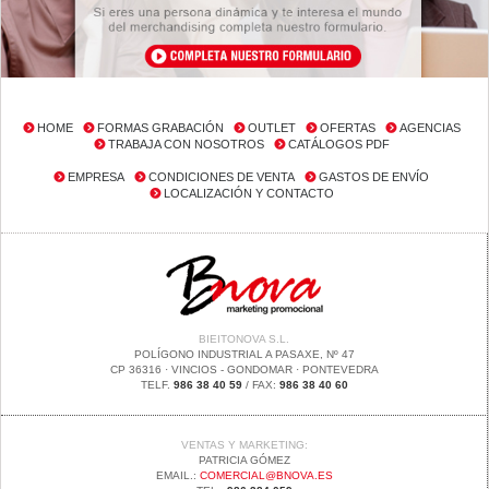
HOME
FORMAS GRABACIÓN
OUTLET
OFERTAS
AGENCIAS
TRABAJA CON NOSOTROS
CATÁLOGOS PDF
EMPRESA
CONDICIONES DE VENTA
GASTOS DE ENVÍO
LOCALIZACIÓN Y CONTACTO
BIEITONOVA S.L.
POLÍGONO INDUSTRIAL A PASAXE, Nº 47
CP 36316 · VINCIOS - GONDOMAR · PONTEVEDRA
TELF.
986 38 40 59
/ FAX:
986 38 40 60
VENTAS Y MARKETING:
PATRICIA GÓMEZ
EMAIL.:
COMERCIAL@BNOVA.ES