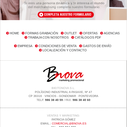
HOME
FORMAS GRABACIÓN
OUTLET
OFERTAS
AGENCIAS
TRABAJA CON NOSOTROS
CATÁLOGOS PDF
EMPRESA
CONDICIONES DE VENTA
GASTOS DE ENVÍO
LOCALIZACIÓN Y CONTACTO
BIEITONOVA S.L.
POLÍGONO INDUSTRIAL A PASAXE, Nº 47
CP 36316 · VINCIOS - GONDOMAR · PONTEVEDRA
TELF.
986 38 40 59
/ FAX:
986 38 40 60
VENTAS Y MARKETING:
PATRICIA GÓMEZ
EMAIL.:
COMERCIAL@BNOVA.ES