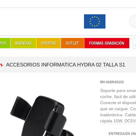
ACCESORIOS INFORMATICA HYDRA 02 TALLA S1
BN-IA3054S102
Soporte para smar
coche, fácil de uti
Conecte el disposit
que se cargue. Co
inalámbrica. Cable
rápida 10W. DC5V
ENTREGA EN UN