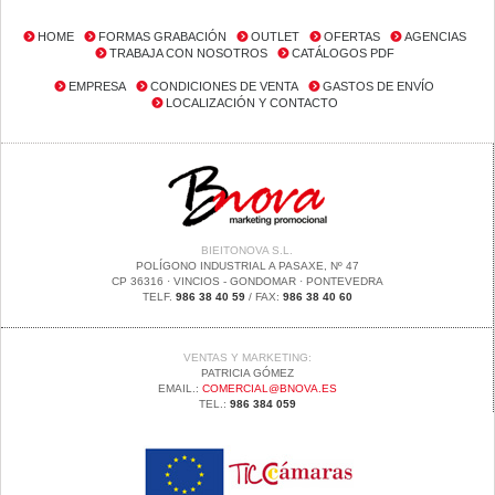
HOME
FORMAS GRABACIÓN
OUTLET
OFERTAS
AGENCIAS
TRABAJA CON NOSOTROS
CATÁLOGOS PDF
EMPRESA
CONDICIONES DE VENTA
GASTOS DE ENVÍO
LOCALIZACIÓN Y CONTACTO
BIEITONOVA S.L.
POLÍGONO INDUSTRIAL A PASAXE, Nº 47
CP 36316 · VINCIOS - GONDOMAR · PONTEVEDRA
TELF.
986 38 40 59
/ FAX:
986 38 40 60
VENTAS Y MARKETING:
PATRICIA GÓMEZ
EMAIL.:
COMERCIAL@BNOVA.ES
TEL.:
986 384 059